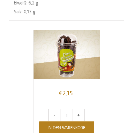
Eiweiß: 6,2 g
Salz: 0,13 g
€
2,15
Choco-
IN DEN WARENKORB
Popcorn