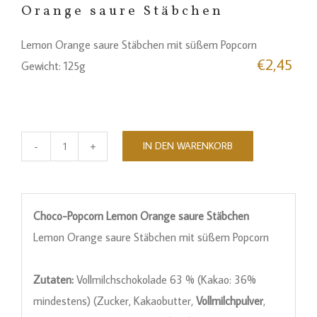
Orange saure Stäbchen
Lemon Orange saure Stäbchen mit süßem Popcorn
€
2,45
Gewicht: 125g
IN DEN WARENKORB
Choco
-
Popcorn
Choco-Popcorn Lemon Orange saure Stäbchen
Lemon
Lemon Orange saure Stäbchen mit süßem Popcorn
Orange
saure
Zutaten:
Vollmilchschokolade 63 % (Kakao: 36%
Stäbchen
mindestens) (Zucker, Kakaobutter,
Vollmilchpulver
,
Menge