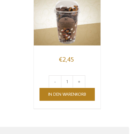
Caramel
Butterkeks
Menge
€
2,45
Choco-
IN DEN WARENKORB
Popcorn
Zartbitter
Laugengebäck
Menge