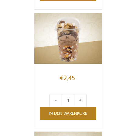
Zartbitter
Menge
€
2,45
Choco-
IN DEN WARENKORB
Popcorn
Vollmilch
–